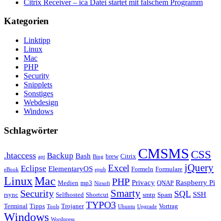
Citrix Receiver – ica Datei startet mit falschem Programm
Kategorien
Linktipp
Linux
Mac
PHP
Security
Snipplets
Sonstiges
Webdesign
Windows
Schlagwörter
CMSMS
CSS
.htaccess
Backup
Bash
brew
Citrix
apt
Bing
jQuery
Excel
Eclipse
ElementaryOS
Formeln
Formulare
eBook
epub
Linux
Mac
PHP
Privacy
Raspberry Pi
Medien
mp3
QNAP
Nirsoft
Security
Smarty
SQL
SSH
rsync
Selfhosted
Shortcut
smtp
Spam
TYPO3
Terminal
Tipps
Trojaner
Vortrag
Tools
Ubuntu
Upgrade
Windows
Wordpress