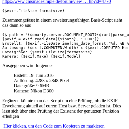
https://www.cmsmadesimple.de/forum/view … hp?id=4770
{$exif.FileSize|formatsize}
Zusammengefasst in einem erweiterungsfähigen Basis-Script sieht
das dann so aus
{$ipath = "{$smarty.server.DOCUMENT_ROOT}{$iurl|parse_u
{$exif = exif_read_data({$ipath}, 'IFD0')}

Erstellt: {$exif.FileDateTime|cms_date_format:'%d. %B %
Auflösung: {$exif.COMPUTED.Width} x {$exif.COMPUTED.Hei
Dateigröße: {$exif.FileSize|formatsize}

Ausgegeben wird folgendes
Erstellt: 19. Juni 2016
Auflösung: 4288 x 2848 Pixel
Dateigröße: 9.6MB
Kamera: Nikon D300
Ergänzen könnte man das Script um eine Prüfung, ob die EXIF
Erweiterung aktuell auf eurem Host bzw. Server geladen ist. Dies
lässt sich über eine Prüfung der Existenz der genutzten Funktion
erledigen
Hier klicken, um den Code zum Kopieren zu markieren