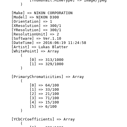
            [Thumbnail.MimeType] => image/jpeg

        )

    [Make] => NIKON CORPORATION

    [Model] => NIKON D300

    [Orientation] => 1

    [XResolution] => 300/1

    [YResolution] => 300/1

    [ResolutionUnit] => 2

    [Software] => Ver.1.10 

    [DateTime] => 2016:06:19 11:24:58

    [Artist] => Lukas Blatter                       

    [WhitePoint] => Array

        (

            [0] => 313/1000

            [1] => 329/1000

        )

    [PrimaryChromaticities] => Array

        (

            [0] => 64/100

            [1] => 33/100

            [2] => 21/100

            [3] => 71/100

            [4] => 15/100

            [5] => 6/100

        )

    [YCbCrCoefficients] => Array

        (
