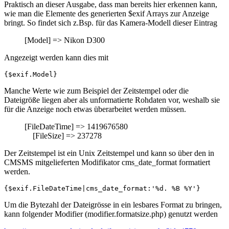
Praktisch an dieser Ausgabe, dass man bereits hier erkennen kann,
wie man die Elemente des generierten $exif Arrays zur Anzeige
bringt. So findet sich z.Bsp. für das Kamera-Modell dieser Eintrag
[Model] => Nikon D300
Angezeigt werden kann dies mit
{$exif.Model}
Manche Werte wie zum Beispiel der Zeitstempel oder die
Dateigröße liegen aber als unformatierte Rohdaten vor, weshalb sie
für die Anzeige noch etwas überarbeitet werden müssen.
[FileDateTime] => 1419676580
[FileSize] => 237278
Der Zeitstempel ist ein Unix Zeitstempel und kann so über den in
CMSMS mitgelieferten Modifikator cms_date_format formatiert
werden.
{$exif.FileDateTime|cms_date_format:'%d. %B %Y'}
Um die Bytezahl der Dateigrösse in ein lesbares Format zu bringen,
kann folgender Modifier (modifier.formatsize.php) genutzt werden