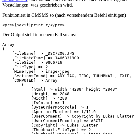
Vorstellungen, was geschrieben wird.
Funktioniert in CMSMS so (nach vorstehendem Befehl einfügen)
<pre>{$exif|print_r}</pre>
Der Output sieht in menem Fall so aus:
Array

(

    [FileName] => _DSC7200.JPG

    [FileDateTime] => 1466331900

    [FileSize] => 9866716

    [FileType] => 2

    [MimeType] => image/jpeg

    [SectionsFound] => ANY_TAG, IFD0, THUMBNAIL, EXIF, 
    [COMPUTED] => Array

        (

            [html] => width="4288" height="2848"

            [Height] => 2848

            [Width] => 4288

            [IsColor] => 1

            [ByteOrderMotorola] => 1

            [ApertureFNumber] => f/11.0

            [UserComment] => Copyright by Lukas Blatter

            [UserCommentEncoding] => ASCII

            [Copyright] => Lukas BIatter               
            [Thumbnail.FileType] => 2
