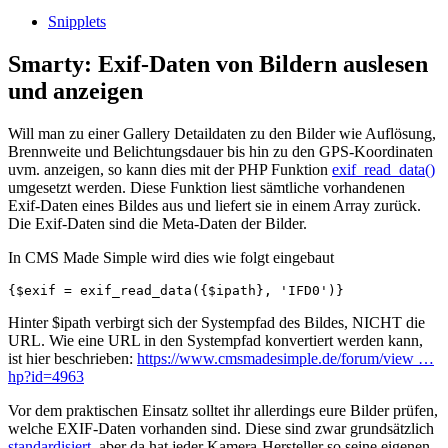
Snipplets
Smarty: Exif-Daten von Bildern auslesen
und anzeigen
Will man zu einer Gallery Detaildaten zu den Bilder wie Auflösung,
Brennweite und Belichtungsdauer bis hin zu den GPS-Koordinaten
uvm. anzeigen, so kann dies mit der PHP Funktion
exif_read_data()
umgesetzt werden. Diese Funktion liest sämtliche vorhandenen
Exif-Daten eines Bildes aus und liefert sie in einem Array zurück.
Die Exif-Daten sind die Meta-Daten der Bilder.
In CMS Made Simple wird dies wie folgt eingebaut
Hinter $ipath verbirgt sich der Systempfad des Bildes, NICHT die
URL. Wie eine URL in den Systempfad konvertiert werden kann,
ist hier beschrieben:
https://www.cmsmadesimple.de/forum/view …
hp?id=4963
Vor dem praktischen Einsatz solltet ihr allerdings eure Bilder prüfen,
welche EXIF-Daten vorhanden sind. Diese sind zwar grundsätzlich
standardisiert
, aber da hat jeder Kamera-Hersteller so seine eigenen