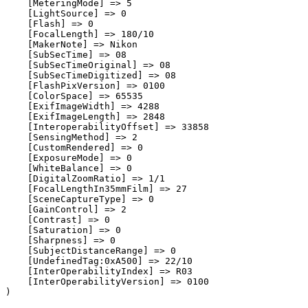
    [MeteringMode] => 5

    [LightSource] => 0

    [Flash] => 0

    [FocalLength] => 180/10

    [MakerNote] => Nikon

    [SubSecTime] => 08

    [SubSecTimeOriginal] => 08

    [SubSecTimeDigitized] => 08

    [FlashPixVersion] => 0100

    [ColorSpace] => 65535

    [ExifImageWidth] => 4288

    [ExifImageLength] => 2848

    [InteroperabilityOffset] => 33858

    [SensingMethod] => 2

    [CustomRendered] => 0

    [ExposureMode] => 0

    [WhiteBalance] => 0

    [DigitalZoomRatio] => 1/1

    [FocalLengthIn35mmFilm] => 27

    [SceneCaptureType] => 0

    [GainControl] => 2

    [Contrast] => 0

    [Saturation] => 0

    [Sharpness] => 0

    [SubjectDistanceRange] => 0

    [UndefinedTag:0xA500] => 22/10

    [InterOperabilityIndex] => R03

    [InterOperabilityVersion] => 0100

)