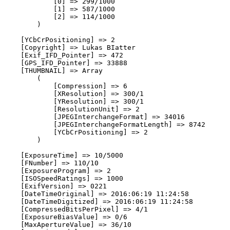
            [0] => 299/1000

            [1] => 587/1000

            [2] => 114/1000

        )

    [YCbCrPositioning] => 2

    [Copyright] => Lukas BIatter                       
    [Exif_IFD_Pointer] => 472

    [GPS_IFD_Pointer] => 33888

    [THUMBNAIL] => Array

        (

            [Compression] => 6

            [XResolution] => 300/1

            [YResolution] => 300/1

            [ResolutionUnit] => 2

            [JPEGInterchangeFormat] => 34016

            [JPEGInterchangeFormatLength] => 8742

            [YCbCrPositioning] => 2

        )

    [ExposureTime] => 10/5000

    [FNumber] => 110/10

    [ExposureProgram] => 2

    [ISOSpeedRatings] => 1000

    [ExifVersion] => 0221

    [DateTimeOriginal] => 2016:06:19 11:24:58

    [DateTimeDigitized] => 2016:06:19 11:24:58

    [CompressedBitsPerPixel] => 4/1

    [ExposureBiasValue] => 0/6

    [MaxApertureValue] => 36/10
