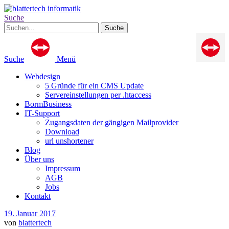
Suche
Suche
Menü
Webdesign
5 Gründe für ein CMS Update
Servereinstellungen per .htaccess
BormBusiness
IT-Support
Zugangsdaten der gängigen Mailprovider
Download
url unshortener
Blog
Über uns
Impressum
AGB
Jobs
Kontakt
19. Januar 2017
von
blattertech