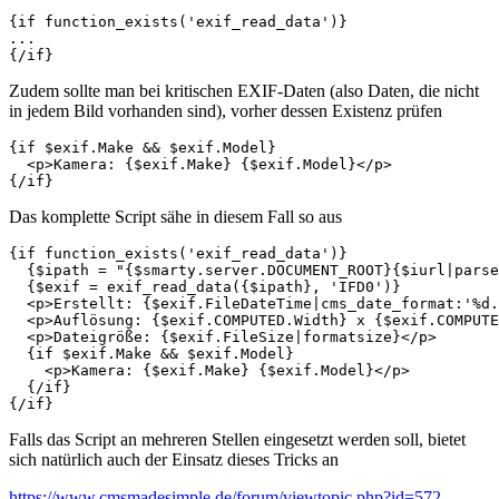
{if function_exists('exif_read_data')}

...

{/if}
Zudem sollte man bei kritischen EXIF-Daten (also Daten, die nicht
in jedem Bild vorhanden sind), vorher dessen Existenz prüfen
{if $exif.Make && $exif.Model}

  <p>Kamera: {$exif.Make} {$exif.Model}</p>

{/if}
Das komplette Script sähe in diesem Fall so aus
{if function_exists('exif_read_data')}

  {$ipath = "{$smarty.server.DOCUMENT_ROOT}{$iurl|parse
  {$exif = exif_read_data({$ipath}, 'IFD0')}

  <p>Erstellt: {$exif.FileDateTime|cms_date_format:'%d.
  <p>Auflösung: {$exif.COMPUTED.Width} x {$exif.COMPUTE
  <p>Dateigröße: {$exif.FileSize|formatsize}</p>

  {if $exif.Make && $exif.Model}

    <p>Kamera: {$exif.Make} {$exif.Model}</p>

  {/if}

{/if}
Falls das Script an mehreren Stellen eingesetzt werden soll, bietet
sich natürlich auch der Einsatz dieses Tricks an
https://www.cmsmadesimple.de/forum/viewtopic.php?id=572