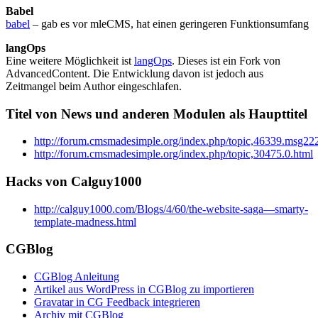
Babel
babel
– gab es vor mleCMS, hat einen geringeren Funktionsumfang
langOps
Eine weitere Möglichkeit ist
langOps
. Dieses ist ein Fork von
AdvancedContent. Die Entwicklung davon ist jedoch aus
Zeitmangel beim Author eingeschlafen.
Titel von News und anderen Modulen als Haupttitel
http://forum.cmsmadesimple.org/index.php/topic,46339.msg
http://forum.cmsmadesimple.org/index.php/topic,30475.0.html
Hacks von Calguy1000
http://calguy1000.com/Blogs/4/60/the-website-saga—smarty-
template-madness.html
CGBlog
CGBlog Anleitung
Artikel aus WordPress in CGBlog zu importieren
Gravatar in CG Feedback integrieren
Archiv mit CGBlog