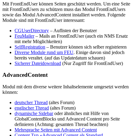
Mit FrontEndUser können Seiten geschützt werden. Um eine Seite
mit FrontEndUsers zu schützen muss das Modul FrontEndUsers
sowie das Modul AdvancedContent installiert werden. Folgende
Module sind mit FrontEndUser interessant:
CGUserDirectory
– Auflisten der Benutzer
FeuMailer
– Mails an FrontEndUser (auch ein NMS Ersatz
mit mehr Möglichkeiten)
SelfRegistration
– Benutzer können sich selber registrieren
Diverse Module rund um FEU
. Einige davon sind jedoch
bereits veraltet. (auf das Updatedatum schauen)
Sicherer Dateidownload
(Nur Zugriff für FrontEndUser)
AdvancedContent
Modul mit dem diverse weitere Inhaltselemente umgesetzt werden
können:
deutscher Thread
(altes Forum)
englischer Thread
(altes Forum)
dynamische Sidebar
oder ähnliches mit Hilfe von
GlobalContentBlocks und Advanced Content pro Seite
definieren (Achtung: gesamten Thread beachten)
Mehrsprache Seiten mit Advanced Content
Content Typ «Advanced Content als Standard