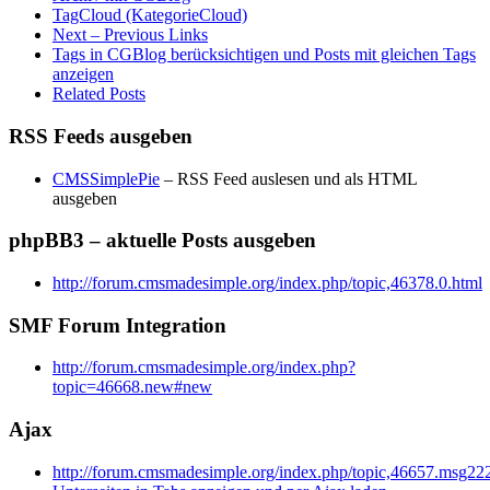
TagCloud (KategorieCloud)
Next – Previous Links
Tags in CGBlog berücksichtigen und Posts mit gleichen Tags
anzeigen
Related Posts
RSS Feeds ausgeben
CMSSimplePie
– RSS Feed auslesen und als HTML
ausgeben
phpBB3 – aktuelle Posts ausgeben
http://forum.cmsmadesimple.org/index.php/topic,46378.0.html
SMF Forum Integration
http://forum.cmsmadesimple.org/index.php?
topic=46668.new#new
Ajax
http://forum.cmsmadesimple.org/index.php/topic,46657.msg