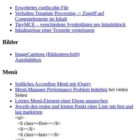
Erweitertes config.php File
Verhalten Template Processing -> Zugriff auf
Contentelemente im Inhalt
TinyMCE – verschiedene Symbollisten pro Inhaltsblock
Inhaltsgrösse einer Textseite vergrössern
Bilder
ImageCaptions (Bildunterschrift)
Autolightbox
Menü
Seitliches Accordion Menü mit jQuery
Menü-Manager Preformance Problem beheben
bei vielen
Seiten
Letztes Menü-Element einer Ebene ansprechen
Jeweils den ersten und letzten Punkt einer Liste mit first und
last markieren
<ul>
<li class=»first»></li>
<li></li>
<li class=»last»></li>