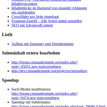
Inhaltstypcontent
Inhaltsblöcke im Backend von einander Abhängig
ein-/ausblenden
CrossSlider pro Seite eingebaut
Frontend-Zugriff – Alle Seiten initial umstellen
SEO mit AdvancedContent
ListIt
Aufbau mit Summary und Detailtemplate
Seiteninhalt extern bearbeiten
http://forum.cmsmadesimple.org/index.php?
topic=45031.new;topicseen#new
http://dev.cmsmadesimple.org/projects/externalizer
Speedup
Such-Modul modifizieren:
http://forum.cmsmadesimple.org/index.php?
topic=9474.new;topicseen#new
Speedup mit Subdomains:
http://forum.cmsmadesimple.org/index.php/topic,39686.0.html