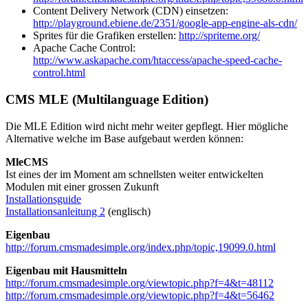
Content Delivery Network (CDN) einsetzen:
http://playground.ebiene.de/2351/google-app-engine-als-cdn/
Sprites für die Grafiken erstellen:
http://spriteme.org/
Apache Cache Control:
http://www.askapache.com/htaccess/apache-speed-cache-
control.html
CMS MLE (Multilanguage Edition)
Die MLE Edition wird nicht mehr weiter gepflegt. Hier mögliche
Alternative welche im Base aufgebaut werden können:
MleCMS
Ist eines der im Moment am schnellsten weiter entwickelten
Modulen mit einer grossen Zukunft
Installationsguide
Installationsanleitung 2
(englisch)
Eigenbau
http://forum.cmsmadesimple.org/index.php/topic,19099.0.html
Eigenbau mit Hausmitteln
http://forum.cmsmadesimple.org/viewtopic.php?f=4&t=48112
http://forum.cmsmadesimple.org/viewtopic.php?f=4&t=56462