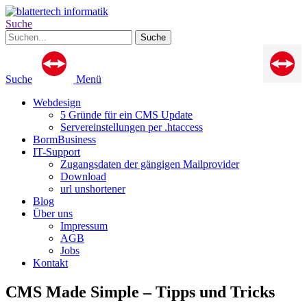
Suche
Suche
Menü
Webdesign
5 Gründe für ein CMS Update
Servereinstellungen per .htaccess
BormBusiness
IT-Support
Zugangsdaten der gängigen Mailprovider
Download
url unshortener
Blog
Über uns
Impressum
AGB
Jobs
Kontakt
CMS Made Simple – Tipps und Tricks