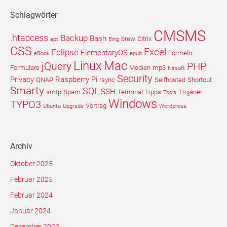
Schlagwörter
CMSMS
.htaccess
Backup
Bash
brew
Citrix
apt
Bing
CSS
Excel
Eclipse
ElementaryOS
Formeln
eBook
epub
Linux
Mac
jQuery
PHP
Formulare
Medien
mp3
Nirsoft
Security
Privacy
Raspberry Pi
QNAP
rsync
Selfhosted
Shortcut
Smarty
SQL
SSH
smtp
Spam
Terminal
Tipps
Trojaner
Tools
Windows
TYPO3
Vortrag
Ubuntu
Upgrade
Wordpress
Archiv
Oktober 2025
Februar 2025
Februar 2024
Januar 2024
Dezember 2023