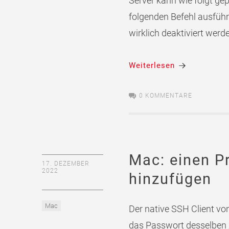
Server kann wie folgt ge
folgenden Befehl ausführe
wirklich deaktiviert werde
Weiterlesen
0 KOMMENTARE
Mac: einen P
17. DEZEMBER
2022
hinzufügen
Mac
Der native SSH Client v
das Passwort desselben 