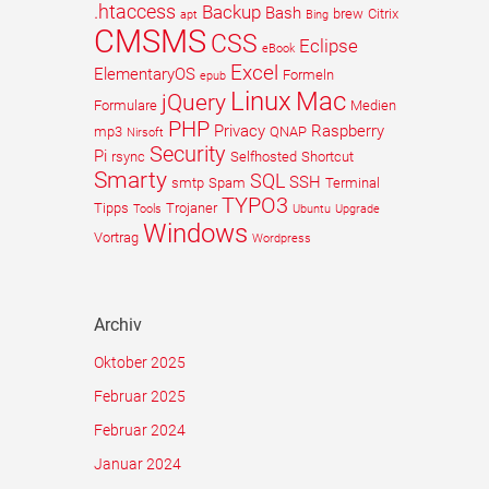
.htaccess
Backup
Bash
brew
Citrix
apt
Bing
CMSMS
CSS
Eclipse
eBook
Excel
ElementaryOS
Formeln
epub
Linux
Mac
jQuery
Formulare
Medien
PHP
Privacy
Raspberry
mp3
QNAP
Nirsoft
Security
Pi
rsync
Selfhosted
Shortcut
Smarty
SQL
SSH
smtp
Spam
Terminal
TYPO3
Tipps
Trojaner
Tools
Ubuntu
Upgrade
Windows
Vortrag
Wordpress
Archiv
Oktober 2025
Februar 2025
Februar 2024
Januar 2024