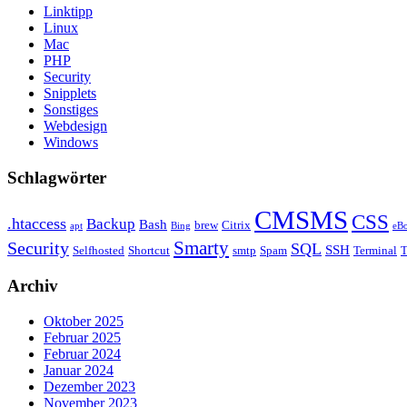
Linktipp
Linux
Mac
PHP
Security
Snipplets
Sonstiges
Webdesign
Windows
Schlagwörter
CMSMS
CSS
.htaccess
Backup
Bash
brew
Citrix
apt
Bing
eB
Security
Smarty
SQL
SSH
Selfhosted
Shortcut
smtp
Spam
Terminal
T
Archiv
Oktober 2025
Februar 2025
Februar 2024
Januar 2024
Dezember 2023
November 2023