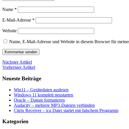
Name
*
E-Mail-Adresse
*
Website
Name, E-Mail-Adresse und Website in diesem Browser für meine
Nächster Artikel
Vorheriger Artikel
Neueste Beiträge
Win11 – Gerätedaten auslesen
Windows 11 komplett neustarten
Oracle – Datum formatieren
Audacity – mehrere MP3-Dateien verbinden
Citrix Receiver – ica Datei startet mit falschem Programm
Kategorien