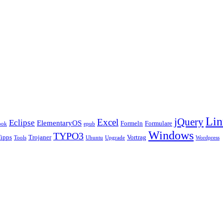
Lin
jQuery
Excel
Eclipse
ElementaryOS
Formeln
Formulare
ook
epub
Windows
TYPO3
ipps
Trojaner
Vortrag
Tools
Ubuntu
Upgrade
Wordpress