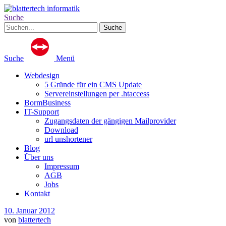
Suche
Suche
Menü
Webdesign
5 Gründe für ein CMS Update
Servereinstellungen per .htaccess
BormBusiness
IT-Support
Zugangsdaten der gängigen Mailprovider
Download
url unshortener
Blog
Über uns
Impressum
AGB
Jobs
Kontakt
10. Januar 2012
von
blattertech