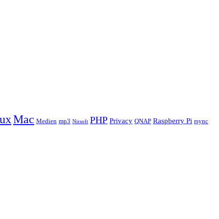
ux
Mac
PHP
Privacy
Raspberry Pi
Medien
mp3
QNAP
rsync
Nirsoft