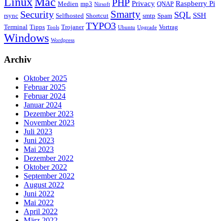
Linux
Mac
PHP
Privacy
Raspberry Pi
Medien
mp3
QNAP
Nirsoft
Security
Smarty
SQL
SSH
rsync
Selfhosted
Shortcut
smtp
Spam
TYPO3
Terminal
Tipps
Trojaner
Vortrag
Tools
Ubuntu
Upgrade
Windows
Wordpress
Archiv
Oktober 2025
Februar 2025
Februar 2024
Januar 2024
Dezember 2023
November 2023
Juli 2023
Juni 2023
Mai 2023
Dezember 2022
Oktober 2022
September 2022
August 2022
Juni 2022
Mai 2022
April 2022
März 2022