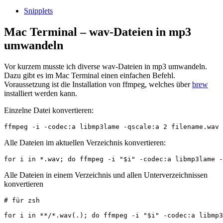
Snipplets
Mac Terminal – wav-Dateien in mp3
umwandeln
Vor kurzem musste ich diverse wav-Dateien in mp3 umwandeln.
Dazu gibt es im Mac Terminal einen einfachen Befehl.
Voraussetzung ist die Installation von ffmpeg, welches über
brew
installiert werden kann.
Einzelne Datei konvertieren:
ffmpeg -i -codec:a libmp3lame -qscale:a 2 filename.wav 
Alle Dateien im aktuellen Verzeichnis konvertieren:
for i in *.wav; do ffmpeg -i "$i" -codec:a libmp3lame -
Alle Dateien in einem Verzeichnis und allen Unterverzeichnissen
konvertieren
# für zsh

for i in **/*.wav(.); do ffmpeg -i "$i" -codec:a libmp3