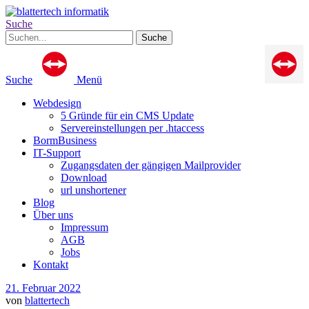
Suche
Suche
Menü
Webdesign
5 Gründe für ein CMS Update
Servereinstellungen per .htaccess
BormBusiness
IT-Support
Zugangsdaten der gängigen Mailprovider
Download
url unshortener
Blog
Über uns
Impressum
AGB
Jobs
Kontakt
21. Februar 2022
von
blattertech