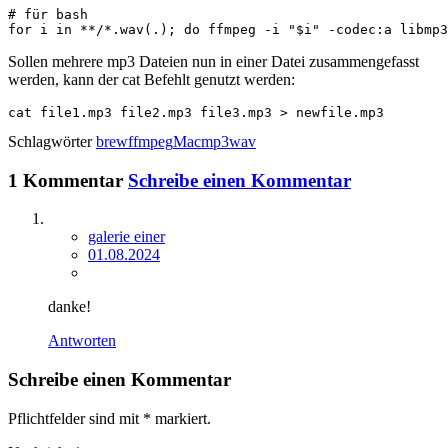
# für bash

for i in **/*.wav(.); do ffmpeg -i "$i" -codec:a libmp3
Sollen mehrere mp3 Dateien nun in einer Datei zusammengefasst
werden, kann der cat Befehlt genutzt werden:
cat file1.mp3 file2.mp3 file3.mp3 > newfile.mp3
Schlagwörter
brew
ffmpeg
Mac
mp3
wav
1 Kommentar
Schreibe einen Kommentar
galerie einer
01.08.2024
danke!
Antworten
Schreibe einen Kommentar
Pflichtfelder sind mit
*
markiert.