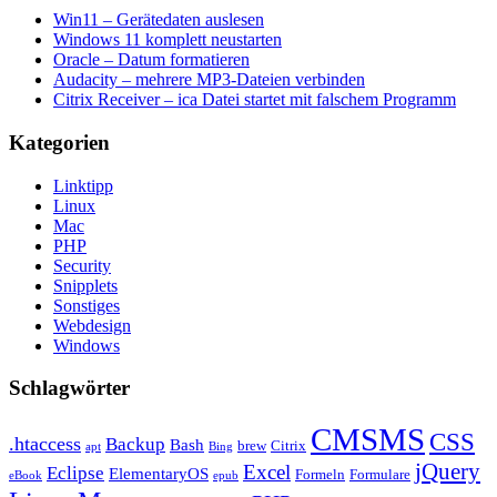
Win11 – Gerätedaten auslesen
Windows 11 komplett neustarten
Oracle – Datum formatieren
Audacity – mehrere MP3-Dateien verbinden
Citrix Receiver – ica Datei startet mit falschem Programm
Kategorien
Linktipp
Linux
Mac
PHP
Security
Snipplets
Sonstiges
Webdesign
Windows
Schlagwörter
CMSMS
CSS
.htaccess
Backup
Bash
brew
Citrix
apt
Bing
jQuery
Excel
Eclipse
ElementaryOS
Formeln
Formulare
eBook
epub