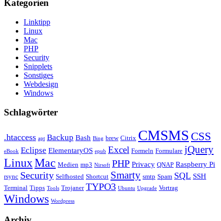
Kategorien
Linktipp
Linux
Mac
PHP
Security
Snipplets
Sonstiges
Webdesign
Windows
Schlagwörter
CMSMS
CSS
.htaccess
Backup
Bash
brew
Citrix
apt
Bing
jQuery
Excel
Eclipse
ElementaryOS
Formeln
Formulare
eBook
epub
Linux
Mac
PHP
Privacy
Raspberry Pi
Medien
mp3
QNAP
Nirsoft
Security
Smarty
SQL
SSH
rsync
Selfhosted
Shortcut
smtp
Spam
TYPO3
Terminal
Tipps
Trojaner
Vortrag
Tools
Ubuntu
Upgrade
Windows
Wordpress
Archiv