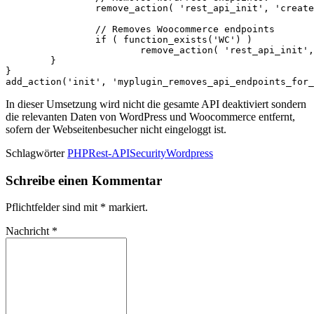
		remove_action( 'rest_api_init', 'create_initial_rest_routes', 99 );

		// Removes Woocommerce endpoints

		if ( function_exists('WC') )

			remove_action( 'rest_api_init', array( WC()->api, 'register_rest_routes' ), 10 );	

	}

} 

add_action('init', 'myplugin_removes_api_endpoints_for_
In dieser Umsetzung wird nicht die gesamte API deaktiviert sondern
die relevanten Daten von WordPress und Woocommerce entfernt,
sofern der Webseitenbesucher nicht eingeloggt ist.
Schlagwörter
PHP
Rest-API
Security
Wordpress
Schreibe einen Kommentar
Pflichtfelder sind mit
*
markiert.
Nachricht
*