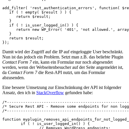
add_filter( 'rest_authentication_errors', function( $re
   if ( ! empty( $result ) ) {

      return $result;

   }

   if ( ! is_user_logged_in() ) {

      return new WP_Error( '401', 'not allowed.', array
   }

   return $result;

});
Damit wird der Zugriff auf die IP auf eingeloggte User beschränkt.
Nun ist das jedoch ein Problem. Setzt man z.B. das beliebte Plugin
Contact Form 7
ein, kann ein Formular nur noch abgesendet
werden, wenn der Webseitenbesucher auf der Seite angemeldet ist,
da
Contact Form 7
die Rest-API nutzt, um das Formular
abzusenden.
Eine bessere Umsetzung zur Einschränkung der API ist folgender
Ansatz, den ich in
StackOverflow
gefunden habe:
/*-----------------------------------------------------
/* Secure Rest API - Remove some endpoints for non logg
/*-----------------------------------------------------
function myplugin_removes_api_endpoints_for_not_logged_
	if ( ! is_user_logged_in() ) {

		// Removes WordPress endpoints:
