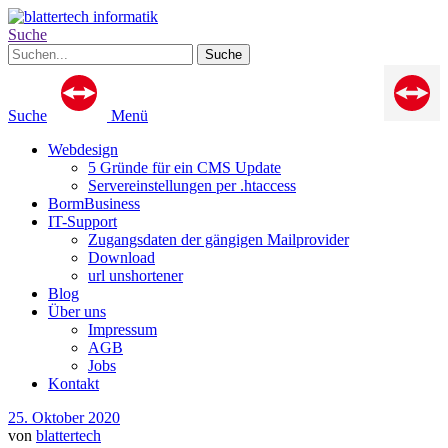
Suche
Suche
Menü
Webdesign
5 Gründe für ein CMS Update
Servereinstellungen per .htaccess
BormBusiness
IT-Support
Zugangsdaten der gängigen Mailprovider
Download
url unshortener
Blog
Über uns
Impressum
AGB
Jobs
Kontakt
25. Oktober 2020
von
blattertech