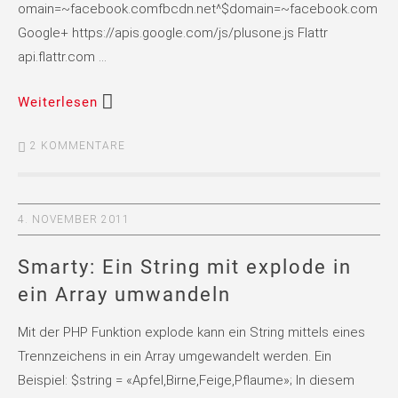
omain=~facebook.comfbcdn.net^$domain=~facebook.com
Google+ https://apis.google.com/js/plusone.js Flattr
api.flattr.com …
Weiterlesen
2 KOMMENTARE
4. NOVEMBER 2011
Smarty: Ein String mit explode in
ein Array umwandeln
Mit der PHP Funktion explode kann ein String mittels eines
Trennzeichens in ein Array umgewandelt werden. Ein
Beispiel: $string = «Apfel,Birne,Feige,Pflaume»; In diesem