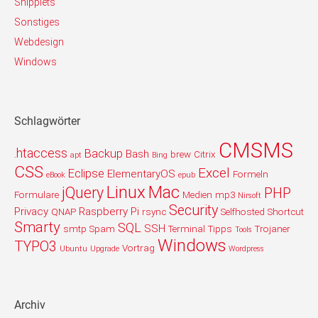
Snipplets
Sonstiges
Webdesign
Windows
Schlagwörter
CMSMS
.htaccess
Backup
Bash
brew
Citrix
apt
Bing
CSS
Excel
Eclipse
ElementaryOS
Formeln
eBook
epub
Linux
Mac
jQuery
PHP
Formulare
Medien
mp3
Nirsoft
Security
Privacy
Raspberry Pi
QNAP
rsync
Selfhosted
Shortcut
Smarty
SQL
SSH
smtp
Spam
Terminal
Tipps
Trojaner
Tools
Windows
TYPO3
Vortrag
Ubuntu
Upgrade
Wordpress
Archiv