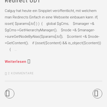
Redirect UDT
Calguy hat heute ein Snipplet veröffentlicht, mit welchem
man Redirects Einfach in eine Webseite einbauen kann. if(
isset( $params[‚to‘] ) ) { global $gCms; $manager =&
$gCms->GetHierarchyManager(); $node =& $manager-
>sureGetNodeByAlias($params[‚to‘]); $content =& $node-
>GetContent(); if (isset($content) && is_object($content))
{ …
Weiterlesen
2 KOMMENTARE